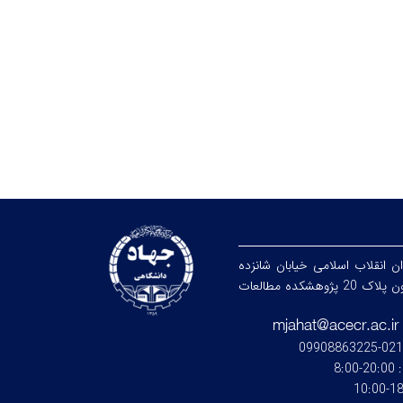
ان انقلاب اسلامی خیابان شانزده
آذر خیابان ادوارد براون پلاک 20 پژوهشکده مطالعات
021669
:
20:00-8:00
18:0