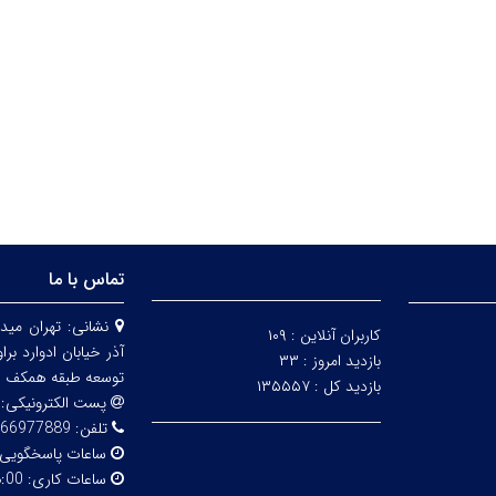
تماس با ما
نشانی:
تهران مید
کاربران آنلاین :
۱۰۹
بازدید امروز :
۳۳
توسعه طبقه همکف
بازدید کل :
۱۳۵۵۵۷
پست الکترونیکی:
تلفن:
77889-09908863225
ساعات پاسخگویی
ساعات کاری:
0-10:00