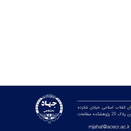
ان انقلاب اسلامی خیابان شانزده
آذر خیابان ادوارد براون پلاک 20 پژوهشکده مطالعات